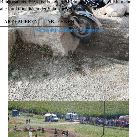
Bitte beachten Sie, dass bei einer Ablehnung womöglich nicht mehr
alle Funktionalitäten der Seite zur Verfügung stehen.
AKZEPTIEREN
ABLEHNEN
Weitere Informationen
|
Impressum