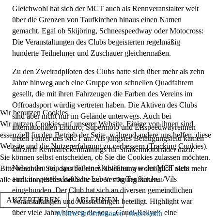
Gleichwohl hat sich der MCT auch als Rennveranstalter weit
über die Grenzen von Taufkirchen hinaus einen Namen
gemacht. Egal ob Skijöring, Schneespeedway oder Motocross:
Die Veranstaltungen des Clubs begeisterten regelmäßig
hunderte Teilnehmer und Zuschauer gleichermaßen.
Zu den Zweiradpiloten des Clubs hatte sich über mehr als zehn
Jahre hinweg auch eine Gruppe von schnellen Quadfahrern
gesellt, die mit ihren Fahrzeugen die Farben des Vereins im
Offroadsport würdig vertreten haben. Die Aktiven des Clubs
Wir benutzen Cookies
sind aber nicht nur im Gelände unterwegs. Auch bei
Wir nutzen Cookies auf unserer Website. Einige von ihnen sind
internationalen Enduro, Supermoto und Eisspeedwayrennen
essenziell für den Betrieb der Seite, während andere uns helfen, diese
treten Fahrer des MCT an. Als jüngstes Betätigungsfeld kamen
Website und die Nutzererfahrung zu verbessern (Tracking Cookies).
kürzlich Rennstreckentrainings für Straßenmotorräder dazu.
Sie können selbst entscheiden, ob Sie die Cookies zulassen möchten.
Neben den rein sportlichen Aktivitäten war der MCT stets
Bitte beachten Sie, dass bei einer Ablehnung womöglich nicht mehr
auch ins gesellschaftliche Leben von Taufkirchen/Vils
alle Funktionalitäten der Seite zur Verfügung stehen.
eingebunden. Der Club hat sich an diversen gemeindlichen
AKZEPTIEREN
ABLEHNEN
Veranstaltungen und Ausstellungen beteiligt. Highlight war
über viele Jahre hinweg die sog. „Gaudi-Rallye“, eine
Weitere Informationen
|
Impressum